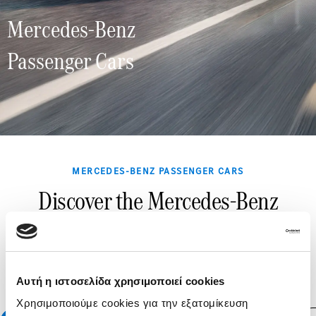
Mercedes-Benz
Passenger Cars
MERCEDES-BENZ PASSENGER CARS
Discover the Mercedes-Benz
passenger car range
Select a category and find the Mercedes-Benz that
suits your needs and lifestyle.
Αυτή η ιστοσελίδα χρησιμοποιεί cookies
Χρησιμοποιούμε cookies για την εξατομίκευση