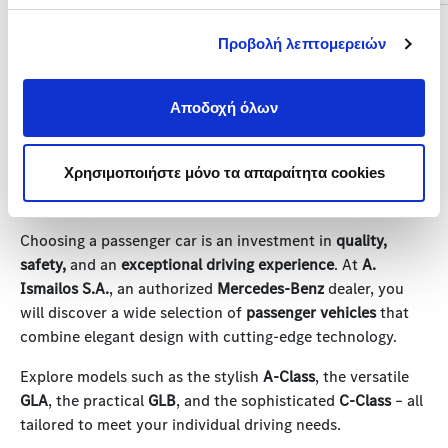
Προβολή λεπτομερειών
Αποδοχή όλων
INVEST IN RELIABILITY AND QUALITY WITH
MERCEDES-BENZ PASSENGER CARS FROM
Χρησιμοποιήστε μόνο τα απαραίτητα cookies
A. ISMAILOS S.A.
Choosing a passenger car is an investment in
quality,
safety,
and an
exceptional driving experience
. At
A.
Ismailos S.A.
, an authorized
Mercedes-Benz
dealer, you
will discover a wide selection of
passenger vehicles
that
combine elegant design with cutting-edge technology.
Explore models such as the stylish
A-Class
, the versatile
GLA
, the practical
GLB
, and the sophisticated
C-Class
– all
tailored to meet your individual driving needs.