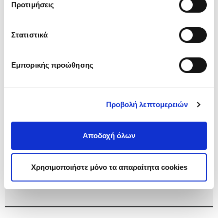
Προτιμήσεις
μπορείτε να επιλέξετε από την παρακάτω λίστα και να
πατήσετε
«Αποδοχή επιλογών»
. Αναλυτικά η
Πολιτική
Cookies
.
Τηλέφωνο
*
Στατιστικά
Εμπορικής προώθησης
Email
*
Προβολή λεπτομερειών
Μοντέλο
Αποδοχή όλων
Χρησιμοποιήστε μόνο τα απαραίτητα cookies