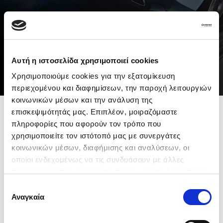
BOOK NOW
Αυτή η ιστοσελίδα χρησιμοποιεί cookies
Χρησιμοποιούμε cookies για την εξατομίκευση
περιεχομένου και διαφημίσεων, την παροχή λειτουργιών
κοινωνικών μέσων και την ανάλυση της
επισκεψιμότητάς μας. Επιπλέον, μοιραζόμαστε
πληροφορίες που αφορούν τον τρόπο που
χρησιμοποιείτε τον ιστότοπό μας με συνεργάτες
Book Now
κοινωνικών μέσων, διαφήμισης και αναλύσεων, οι
οποίοι ενδεχομένως να τις συνδυάσουν με άλλες
'Ονομα
*
πληροφορίες που τους έχετε παραχωρήσει ή τις οποίες
έχουν συλλέξει σε σχέση με την από μέρους σας χρήση
Επιλογή
των υπηρεσιών τους. Επιλέγοντας
«Αποδοχή όλων»
Αναγκαία
συγκατάθεσης
αποδέχεστε την τοποθέτησή τους. Αν επιθυμείτε να
Επώνυμο
*
επεξεργαστείτε τα cookies που αποθηκεύονται,