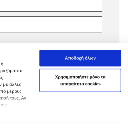
Αποδοχή όλων
χή
ιραζόμαστε
Χρησιμοποιήστε μόνο τα
ες
απαραίτητα cookies
ν με άλλες
από μέρους
ησή τους. Αν
 την
.