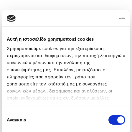
54
Αυτή η ιστοσελίδα χρησιμοποιεί cookies
€
73.350
Χρησιμοποιούμε cookies για την εξατομίκευση
περιεχομένου και διαφημίσεων, την παροχή λειτουργιών
Mercedes-Benz GLA
κοινωνικών μέσων και την ανάλυση της
Mercedes-Benz GLA 35 AMG 2025 4MATIC 2.0lt
306hp + 13hp PANORAMA
επισκεψιμότητάς μας. Επιπλέον, μοιραζόμαστε
2025
Petrol
πληροφορίες που αφορούν τον τρόπο που
χρησιμοποιείτε τον ιστότοπό μας με συνεργάτες
Automatic
320 hp
κοινωνικών μέσων, διαφήμισης και αναλύσεων, οι
οποίοι ενδεχομένως να τις συνδυάσουν με άλλες
2000cc
SUV/Crossover/4X4
πληροφορίες που τους έχετε παραχωρήσει ή τις οποίες
A. Ismailos SA, KOROPI N. ATTICA 19400
έχουν συλλέξει σε σχέση με την από μέρους σας χρήση
Επιλογή
των υπηρεσιών τους. Επιλέγοντας
«Αποδοχή όλων»
Αναγκαία
BRAND NEW
συγκατάθεσης
αποδέχεστε την τοποθέτησή τους. Αν επιθυμείτε να