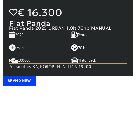
€
16.300
Fiat Panda
Fiat Panda 2025 URBAN 1.0lt 70hp MANUAL
2025
Petrol
Manual
70 hp
1000cc
Hatchback
A. Ismailos SA, KOROPI N. ATTICA 19400
BRAND NEW