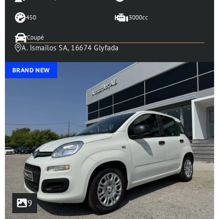
450
3000cc
Coupé
A. Ismailos SA, 16674 Glyfada
BRAND NEW
9