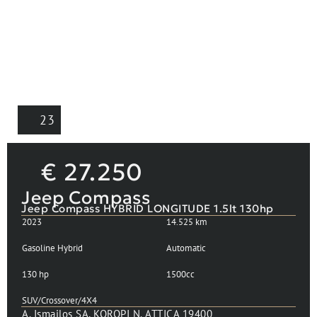
23
€
27.250
Jeep Compass
Jeep Compass HYBRID LONGITUDE 1.5lt 130hp
2023
14.525 km
Gasoline Hybrid
Automatic
130 hp
1500cc
SUV/Crossover/4X4