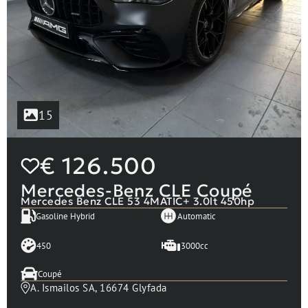
15
€
126.500
Mercedes-Benz CLE Coupé
Mercedes Benz CLE 53 4MATIC+ 3.0lt 450hp
Gasoline Hybrid
Automatic
450
3000cc
Coupé
A. Ismailos SA, 16674 Glyfada