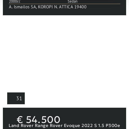
2000cc
Sedan
A. Ismailos SA, KOROPI N. ATTICA 19400
31
€
54.500