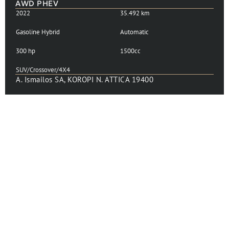
Land Rover Range Rover Evoque 2022 S 1.5 P300e
AWD PHEV
2022
35.492 km
Gasoline Hybrid
Automatic
300 hp
1500cc
SUV/Crossover/4X4
A. Ismailos SA, KOROPI N. ATTICA 19400