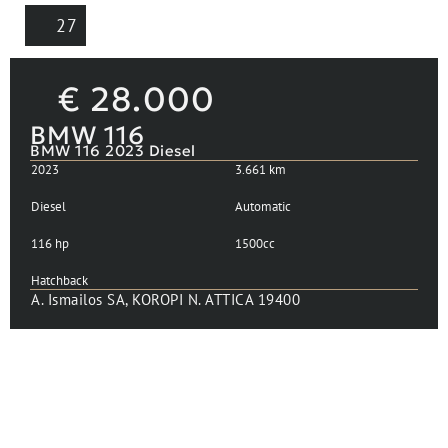
27
€
28.000
BMW 116
BMW 116 2023 Diesel
2023
3.661 km
Diesel
Automatic
116 hp
1500cc
Hatchback
A. Ismailos SA, KOROPI N. ATTICA 19400