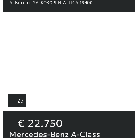
Hatchback
A. Ismailos SA, KOROPI N. ATTICA 19400
23
€
22.750