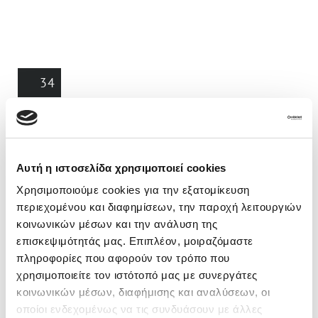
34
€
28.000
Mercedes-Benz GLB
Αυτή η ιστοσελίδα χρησιμοποιεί cookies
Mercedes-Benz GLB 200 2021 7G-DCT 1.3lt 163hp
Χρησιμοποιούμε cookies για την εξατομίκευση
2021
182.515 km
περιεχομένου και διαφημίσεων, την παροχή λειτουργιών
Petrol
Automatic
κοινωνικών μέσων και την ανάλυση της
επισκεψιμότητάς μας. Επιπλέον, μοιραζόμαστε
163 hp
1300cc
πληροφορίες που αφορούν τον τρόπο που
χρησιμοποιείτε τον ιστότοπό μας με συνεργάτες
SUV/Crossover/4X4
A. Ismailos SA, KOROPI N. ATTICA 19400
κοινωνικών μέσων, διαφήμισης και αναλύσεων, οι
οποίοι ενδεχομένως να τις συνδυάσουν με άλλες