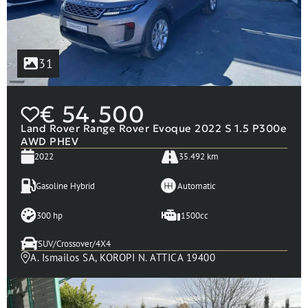
31
€
54.500
Land Rover Range Rover Evoque 2022 S 1.5 P300e
AWD PHEV
2022
35.492 km
Gasoline Hybrid
Automatic
300 hp
1500cc
SUV/Crossover/4X4
A. Ismailos SA, KOROPI N. ATTICA 19400