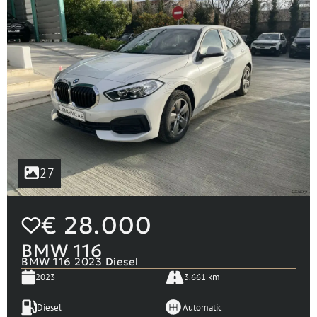
27
€
28.000
BMW 116
BMW 116 2023 Diesel
2023
3.661 km
Diesel
Automatic