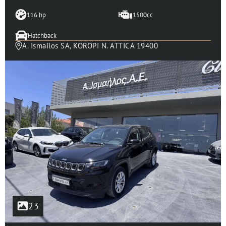
116 hp
1500cc
Hatchback
A. Ismailos SA, KOROPI N. ATTICA 19400
23