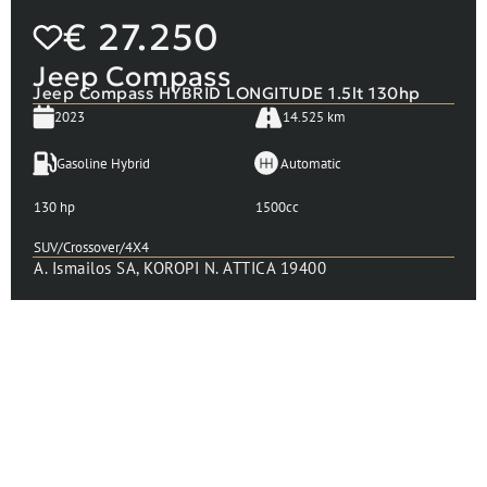
€
27.250
Jeep Compass
Jeep Compass HYBRID LONGITUDE 1.5lt 130hp
2023
14.525 km
Gasoline Hybrid
Automatic
130 hp
1500cc
SUV/Crossover/4X4
A. Ismailos SA, KOROPI N. ATTICA 19400