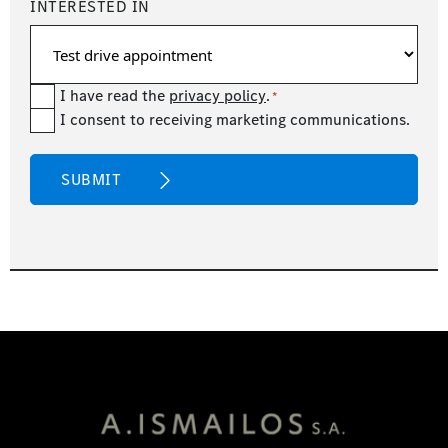
INTERESTED IN
Consent
I have read the
privacy policy
.
*
newsetter
I consent to receiving marketing communications.
*
CAPTCHA