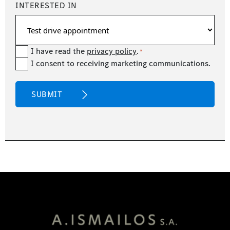
INTERESTED IN
Consent
I have read the
privacy policy
.
*
newsetter
I consent to receiving marketing communications.
*
CAPTCHA