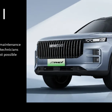
 |
 maintenance
 technicians
st possible