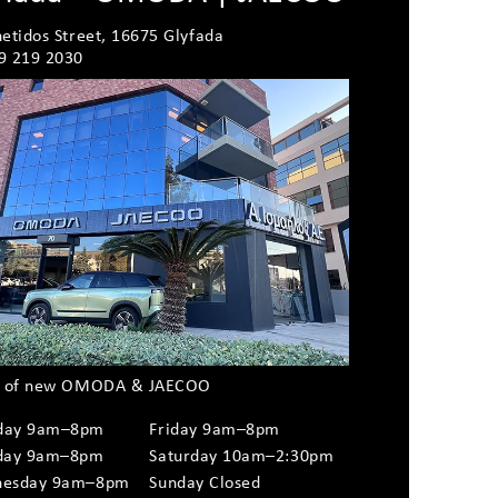
etidos Street, 16675 Glyfada
9 219 2030
s of new OMODA & JAECOO
day 9am–8pm
Friday 9am–8pm
day 9am–8pm
Saturday 10am–2:30pm
esday 9am–8pm
Sunday Closed