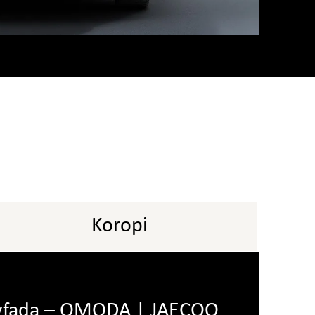
Koropi
yfada – OMODA | JAECOO