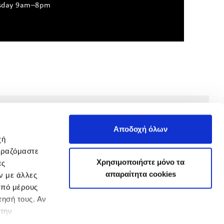
sday 9am–8pm
Αποδοχή όλων
χή
ιραζόμαστε
Χρησιμοποιήστε μόνο τα
ες
απαραίτητα cookies
ν με άλλες
από μέρους
ησή τους. Αν
 την
Privacy policy
Cookies policy
Terms of use
Contact
.