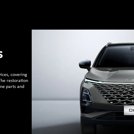
s
ices, covering
The restoration
ine parts and