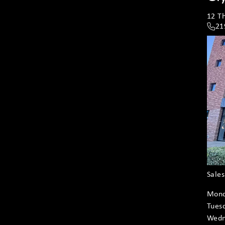
12 Th
21
Sale
Mon
Tues
Wedn