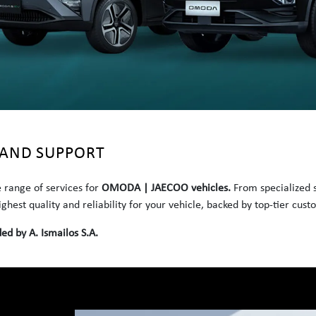
E AND SUPPORT
 range of services for
OMODA | JAECOO vehicles.
From specialized s
ghest quality and reliability for your vehicle, backed by top-tier cust
ed by A. Ismailos S.A.