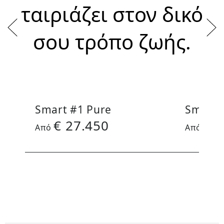
ταιριάζει στον δικό
σου τρόπο ζωής.
Smart #1 Pure
Smart 
€
27.450
€
3
Aπό
Aπό