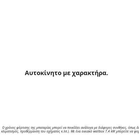
Αυτοκίνητο με χαρακτήρα.
Ο χρόνος φόρτισης της μπαταρίας μπορεί να ποικίλλει ανάλογα με διάφορες συνθήκες, όπως δι
κλιματισμός, προθέρμανση του οχήματος κ.λπ.). Με ένα οικιακό wallbox 7,4 kW μπορείτε να 