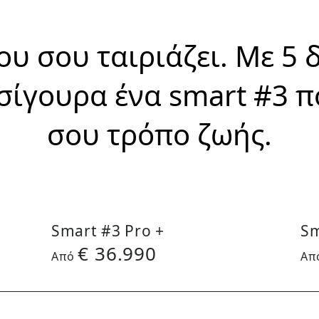
ου σου ταιριάζει. Με 5 
σίγουρα ένα smart #3 πο
σου τρόπο ζωής.
Smart #3 Pro +
Sm
€
36.990
Aπό
Aπ