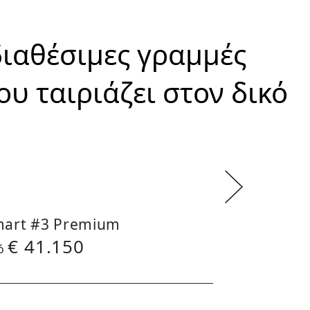
διαθέσιμες γραμμές
υ ταιριάζει στον δικό
art #3 Premium
Smart #3 P
€
41.150
€
41.1
ό
Aπό