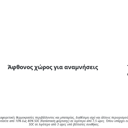
Άφθονος χώρος για αναμνήσεις
αφορετικές θερμοκρασίες περιβάλλοντος και μπαταρίας, διαθέσιμη ισχύ και άλλους περιορισμούς
φορτίσετε από 10% έως 80% SOC (Κατάσταση φόρτισης) σε λιγότερο από 7,5 ώρες. Όπου υπάρχει 
SOC σε λιγότερο από 3 ώρες υπό βέλτιστες συνθήκες.