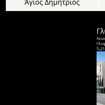
Άγιος Δημήτριος
Γλ
Λεωφ
Γλυ
21