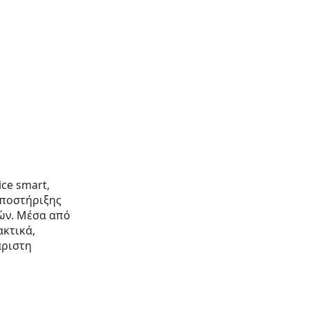
ce smart,
υποστήριξης
ών. Μέσα από
ακτικά,
άριστη