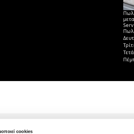
Πωλ
μετα
Serv
Πωλ
Δευ
Τρί
Τετ
Πέμ
Επικοινωνία
μοποιεί cookies