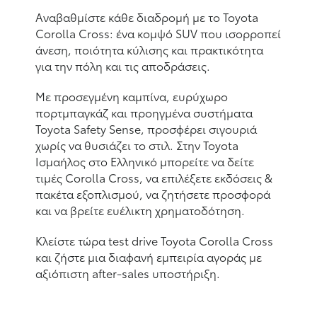
Αναβαθμίστε κάθε διαδρομή με το
Toyota
Corolla Cross
: ένα κομψό
SUV
που ισορροπεί
άνεση, ποιότητα κύλισης και πρακτικότητα
για την πόλη και τις αποδράσεις.
Με προσεγμένη καμπίνα, ευρύχωρο
πορτμπαγκάζ και προηγμένα συστήματα
Toyota Safety Sense
, προσφέρει σιγουριά
χωρίς να θυσιάζει το στιλ. Στην
Toyota
Ισμαήλος στο Ελληνικό
μπορείτε να
δείτε
τιμές Corolla Cross
, να επιλέξετε
εκδόσεις &
πακέτα εξοπλισμού
, να ζητήσετε
προσφορά
και να βρείτε ευέλικτη
χρηματοδότηση
.
Κλείστε τώρα
test drive Toyota Corolla Cross
και ζήστε μια διαφανή εμπειρία αγοράς με
αξιόπιστη
after-sales
υποστήριξη.