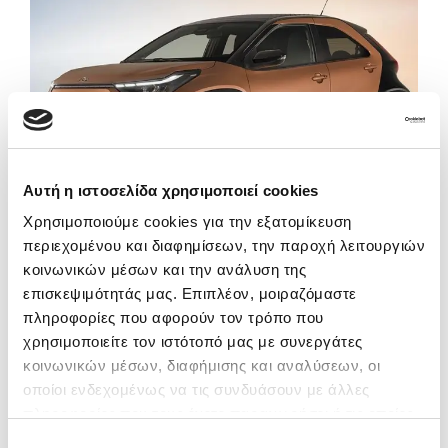
Αυτή η ιστοσελίδα χρησιμοποιεί cookies
Χρησιμοποιούμε cookies για την εξατομίκευση
περιεχομένου και διαφημίσεων, την παροχή λειτουργιών
κοινωνικών μέσων και την ανάλυση της
Toyota Aygo X Hybrid
επισκεψιμότητάς μας. Επιπλέον, μοιραζόμαστε
Electric: το compact
πληροφορίες που αφορούν τον τρόπο που
crossover πόλης.
χρησιμοποιείτε τον ιστότοπό μας με συνεργάτες
κοινωνικών μέσων, διαφήμισης και αναλύσεων, οι
οποίοι ενδεχομένως να τις συνδυάσουν με άλλες
Toyota Aygo X Hybrid Electric: το compact
πληροφορίες που τους έχετε παραχωρήσει ή τις οποίες
crossover πόλης.
έχουν συλλέξει σε σχέση με την από μέρους σας χρήση
Επιλογή