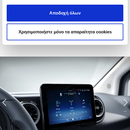
Αποδοχή όλων
Key Equipment Features of the
eCitan Tourer
Χρησιμοποιήστε μόνο τα απαραίτητα cookies
Previous
N