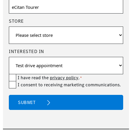
STORE
INTERESTED IN
Consent
I have read the
privacy policy
.
*
newsetter
I consent to receiving marketing communications.
*
CAPTCHA