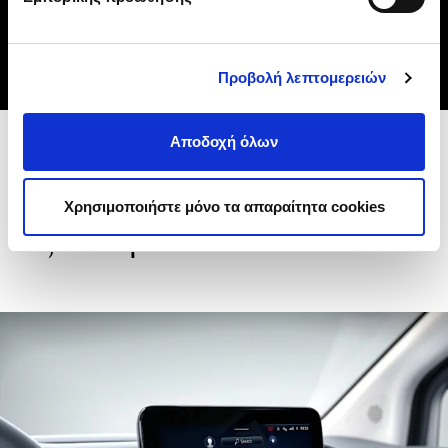
ΚΛΕΊΣΤΕ TEST DRIVE
Προβολή λεπτομερειών
Αποδοχή όλων
Βασικά χαρακτηριστικά
Χρησιμοποιήστε μόνο τα απαραίτητα cookies
εξοπλισμού του eCitan Tourer