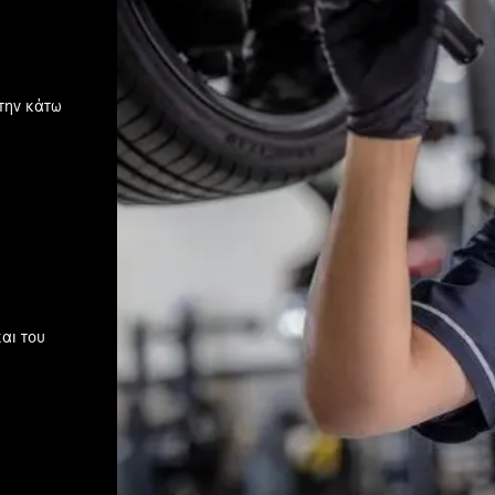
την κάτω
αι του