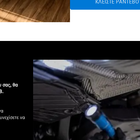
ΚΛΕΊΣΤΕ ΡΑΝΤΕΒΟ
υ σας, θα
B.
να
υνεχίσετε να