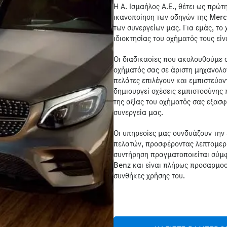
Η Α. Ισμαήλος Α.Ε., θέτει ως πρώ
ικανοποίηση των οδηγών της Mer
των συνεργείων μας. Για εμάς, το
ιδιοκτησίας του οχήματός τους εί
Οι διαδικασίες που ακολουθούμε 
οχήματός σας σε άριστη μηχανολογ
πελάτες επιλέγουν και εμπιστεύον
δημιουργεί σχέσεις εμπιστοσύνης 
της αξίας του οχήματός σας εξασφ
συνεργεία μας.
Οι υπηρεσίες μας συνδυάζουν την 
πελατών, προσφέροντας λεπτομερε
συντήρηση πραγματοποιείται σύμ
Benz και είναι πλήρως προσαρμοσμ
συνθήκες χρήσης του.