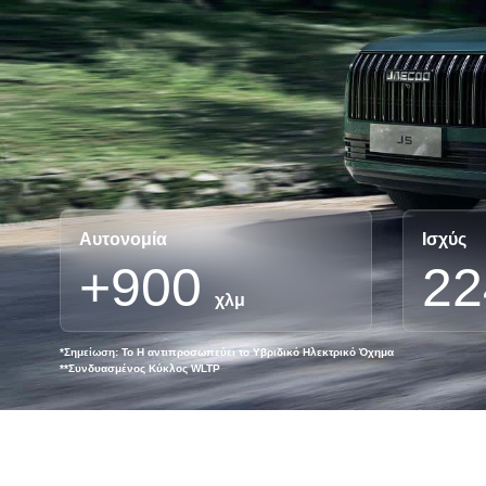
Αυτονομία
Ισχύς
+900
22
χλμ
*Σημείωση: Το H αντιπροσωπεύει το Υβριδικό Ηλεκτρικό Όχημα
**Συνδυασμένος Κύκλος WLTP