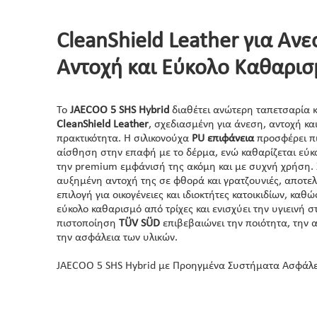
CleanShield Leather για Άνε
Αντοχή και Εύκολο Καθαρι
Το
JAECOO 5 SHS Hybrid
διαθέτει ανώτερη ταπετσαρία 
CleanShield Leather
, σχεδιασμένη για άνεση, αντοχή κα
πρακτικότητα. Η σιλικονούχα
PU επιφάνεια
προσφέρει π
αίσθηση στην επαφή με το δέρμα, ενώ καθαρίζεται εύκο
την premium εμφάνισή της ακόμη και με συχνή χρήση.
αυξημένη αντοχή της σε φθορά και γρατζουνιές, αποτελ
επιλογή για οικογένειες και ιδιοκτήτες κατοικιδίων, καθ
εύκολο καθαρισμό από τρίχες και ενισχύει την υγιεινή σ
πιστοποίηση
TÜV SÜD
επιβεβαιώνει την ποιότητα, την α
την ασφάλεια των υλικών.
JAECOO 5 SHS Hybrid με Προηγμένα Συστήματα Ασφάλ