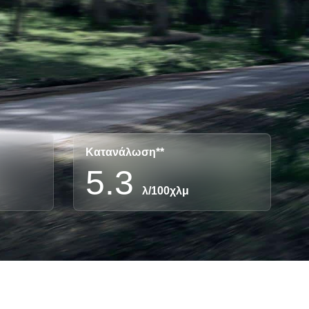
Κατανάλωση**
5.3
λ/100χλμ