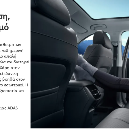
ση,
σμό
καθισμάτων
ι καθημερινή
ιο απαλή
λα και διατηρεί
 Χάρη στην
εί ιδανική
ώς βοηθά στον
το εσωτερικό. Η
ξιοπιστία και
ειας ADAS