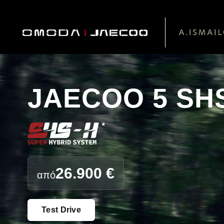
JAECOO 5 SH
26.900 €
από
Test Drive