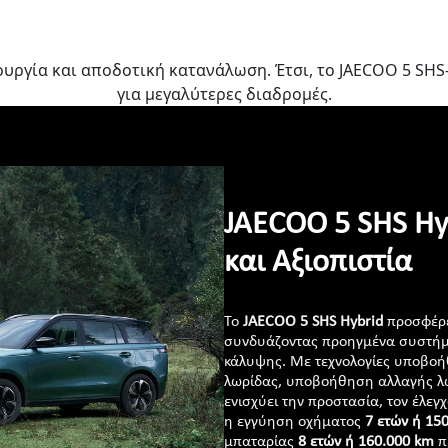
υργία και αποδοτική κατανάλωση. Έτσι, το JAECOO 5 SHS-
για μεγαλύτερες διαδρομές.
JAECOO 5 SHS Hy
και Αξιοπιστία
Το
JAECOO 5 SHS Hybrid
προσφέρε
συνδυάζοντας προηγμένα συστή
κάλυψης. Με τεχνολογίες υποβο
λωρίδας, υποβοήθηση αλλαγής λωρ
ενισχύει την προστασία, τον έλε
η εγγύηση οχήματος
7 ετών ή 15
μπαταρίας
8 ετών ή 160.000 km
π