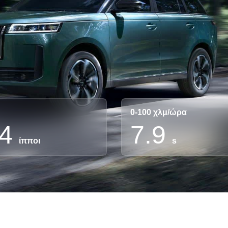
0-100 χλμ/ώρα
4
7.9
ίπποι
s