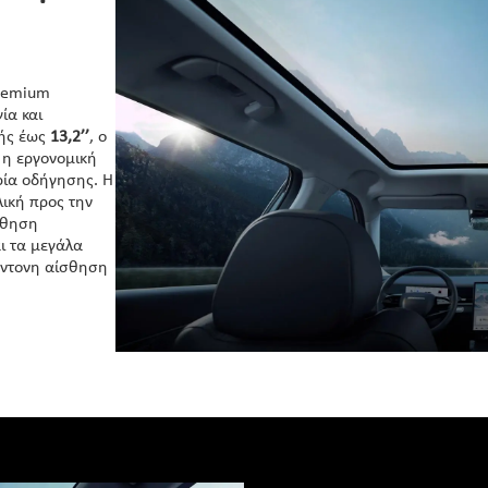
premium
ία και
φής έως
13,2’’
, ο
 η εργονομική
ρία οδήγησης. Η
ιλική προς την
ίσθηση
ι τα μεγάλα
έντονη αίσθηση