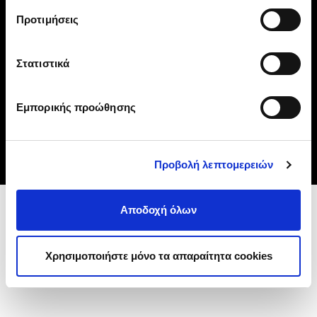
επεξεργαστείτε τα cookies που αποθηκεύονται,
Προτιμήσεις
μπορείτε να επιλέξετε από την παρακάτω λίστα και να
πατήσετε
«Αποδοχή επιλογών»
. Αναλυτικά η
Πολιτική
Cookies
.
Στατιστικά
Πολιτική Απορρήτου
Πολιτική Cookies
Εμπορικής προώθησης
Όροι Χρήσης
Ευκαιρίες Καριέρας
Επικοινωνία
Προβολή λεπτομερειών
Αποδοχή όλων
Χρησιμοποιήστε μόνο τα απαραίτητα cookies