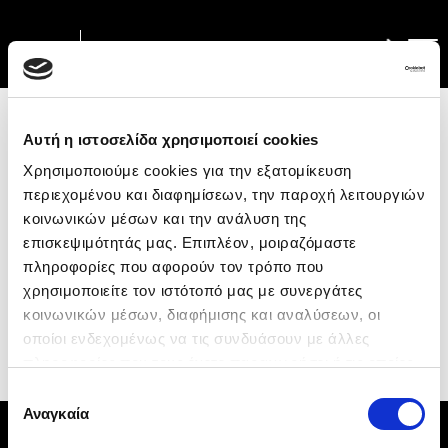
ΣΎΓΚΡΙΣΗ
Αυτή η ιστοσελίδα χρησιμοποιεί cookies
Χρησιμοποιούμε cookies για την εξατομίκευση
Δεν υπάρχουν επιλεγμένα οχήματα για
περιεχομένου και διαφημίσεων, την παροχή λειτουργιών
σύγκριση.
κοινωνικών μέσων και την ανάλυση της
επισκεψιμότητάς μας. Επιπλέον, μοιραζόμαστε
πληροφορίες που αφορούν τον τρόπο που
χρησιμοποιείτε τον ιστότοπό μας με συνεργάτες
κοινωνικών μέσων, διαφήμισης και αναλύσεων, οι
οποίοι ενδεχομένως να τις συνδυάσουν με άλλες
πληροφορίες που τους έχετε παραχωρήσει ή τις οποίες
έχουν συλλέξει σε σχέση με την από μέρους σας χρήση
Επιλογή
των υπηρεσιών τους. Επιλέγοντας
«Αποδοχή όλων»
Αναγκαία
συγκατάθεσης
αποδέχεστε την τοποθέτησή τους. Αν επιθυμείτε να