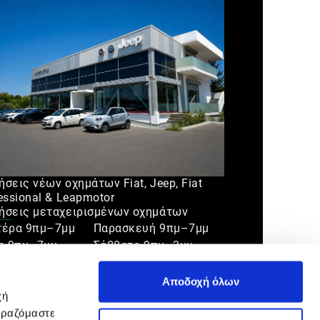
σεις νέων οχημάτων Fiat, Jeep, Fiat
essional & Leapmotor
σεις μεταχειρισμένων οχημάτων
τέρα 9πμ–7μμ
Παρασκευή 9πμ–7μμ
η 9πμ–7μμ
Σάββατο 9πμ–3μμ
άρτη 9πμ–7μμ
Κυριακή Κλειστά
πτη 9πμ–7μμ
Αποδοχή όλων
χή
ιραζόμαστε