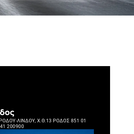
δος
 ΡΟΔΟΥ-ΛΙΝΔΟΥ, Χ.Θ.13 ΡΟΔΟΣ 851 01
41 200900