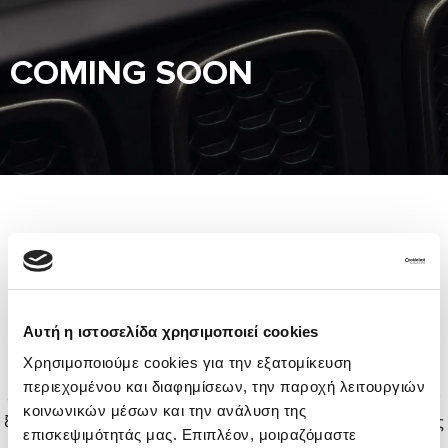
COMING SOON
Νέα μοντέλα Jeep® Grand
Cherokee έρχονται σύντομα
Αυτή η ιστοσελίδα χρησιμοποιεί cookies
Η premium εμπειρία Jeep® εξελίσσεται.
Χρησιμοποιούμε cookies για την εξατομίκευση
Νέες εκδόσεις του Jeep® Grand Cherokee αναμένονται
περιεχομένου και διαφημίσεων, την παροχή λειτουργιών
σύντομα στην Α. Ισμαήλος Α.Ε., φέρνοντας μαζί τους τον
κοινωνικών μέσων και την ανάλυση της
ξεχωριστό σχεδιασμό, την προηγμένη τεχνολογία και τις
επισκεψιμότητάς μας. Επιπλέον, μοιραζόμαστε
κορυφαίες δυνατότητες που χαρακτηρίζουν το