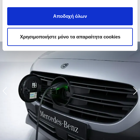
Βασικά χαρακτηριστικά
εξοπλισμού του eCitan Van
Αποδοχή όλων
Χρησιμοποιήστε μόνο τα απαραίτητα cookies
Previous
N