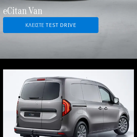
eCitan Van
ΚΛΕΊΣΤΕ TEST DRIVE