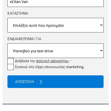
ΚΑΤΆΣΤΗΜΑ
ΕΝΔΙΑΦΕΡΟΜΑΙ ΓΙΑ
Consent
Διάβασα την
πολιτική απορρήτου
.
*
newsetter
Συναινώ στη λήψη επικοινωνίας marketing.
*
CAPTCHA