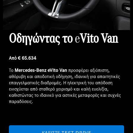
Οδηγώντας τ
o
e
Vito
Van
Από € 65.634
Το
Mercedes-Benz eVito Van
προσφέρει αξιόπιστη,
αθόρυβη και αποδοτική οδήγηση, ιδανική για απαιτητικές
επαγγελματικές διαδρομές. Η ηλεκτρική του απόδοση
ενισχύεται από σταθερό χειρισμό και καλή ευελιξία,
καθιστώντας το ιδανικό για αστικές μεταφορές και συχνές
παραδόσεις.
ΚΛΕΊΣΤΕ TEST DRIVE