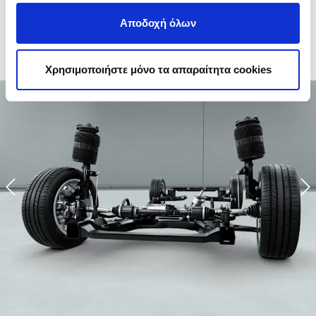
εξοπλισμού τoυ Vito Van
Αποδοχή όλων
Χρησιμοποιήστε μόνο τα απαραίτητα cookies
Previous
N