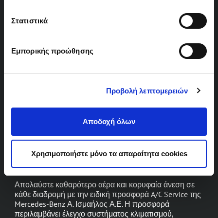
πατήσετε
«Αποδοχή επιλογών»
. Αναλυτικά η
Πολιτική
Cookies
.
Στατιστικά
Εμπορικής προώθησης
Προβολή λεπτομερειών
Αποδοχή όλων
Καλοκαιρινή Προσφορά
Κλιματισμού Αυτοκινήτου
100€
(συμπ. Φ.Π.Α.)
Χρησιμοποιήστε μόνο τα απαραίτητα cookies
Απολαύστε καθαρότερο αέρα και κορυφαία άνεση σε
κάθε διαδρομή με την ειδική προσφορά A/C Service της
Mercedes-Benz Α. Ισμαήλος Α.Ε. Η προσφορά
περιλαμβάνει έλεγχο συστήματος κλιματισμού,