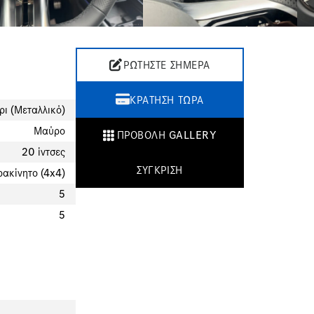
ΡΩΤΉΣΤΕ ΣΉΜΕΡΑ
ΚΡΆΤΗΣΗ ΤΏΡΑ
ρι (Μεταλλικό)
Μαύρο
ΠΡΟΒΟΛΉ GALLERY
20 ίντσες
ΣΎΓΚΡΙΣΗ
ρακίνητο (4x4)
5
5