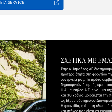
ΕΤΑ SERVICE
ΣΧΕΤΙΚΆ ΜΕ ΕΜΆ
Στην Α. Ισμαήλος ΑΕ διατηρούμε
προτεραιότητα στη φροντίδα τ
συνεργεία μας. Το πρώτο σέρβι
δημιουργούν δεσμούς εμπιστοσ
Η Α. Ισμαήλος Α.Ε. είναι μια ι
και 30 χρόνια μοιράζεται την 
ως Εξουσιοδοτημένος Διανομέα
Η φροντίδα, η άριστη εξυπηρέτ
και στόχος μας είναι να κάνου