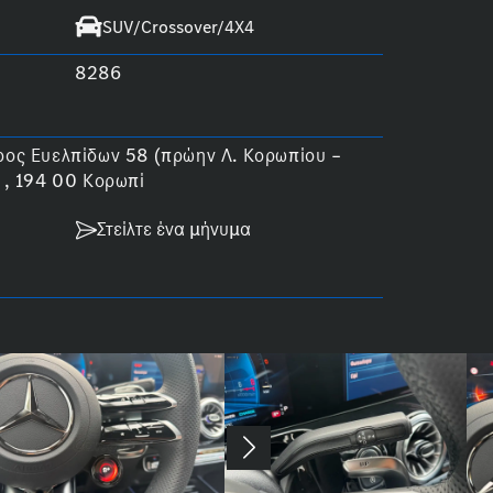
SUV/Crossover/4X4
8286
ος Ευελπίδων 58 (πρώην Λ. Κορωπίου –
 , 194 00 Κορωπί
Στείλτε ένα μήνυμα
Next