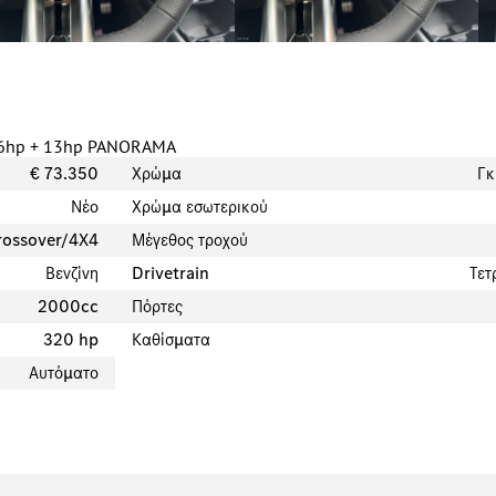
306hp + 13hp PANORAMA
€
73.350
Χρώμα
Γκ
Νέο
Χρώμα εσωτερικού
ossover/4X4
Μέγεθος τροχού
Βενζίνη
Drivetrain
Τετ
2000cc
Πόρτες
320 hp
Καθίσματα
Αυτόματο