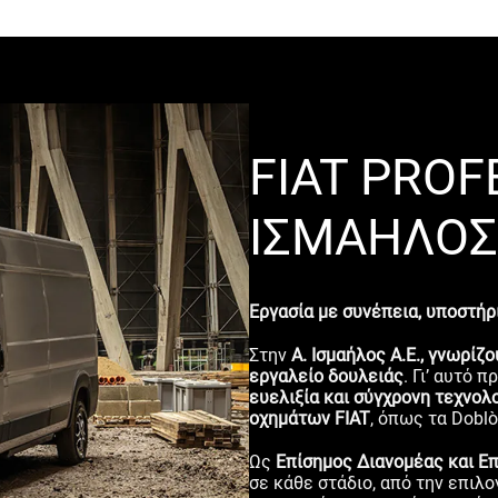
FIAT PROF
ΙΣΜΑΗΛΟΣ 
Εργασία με συνέπεια, υποστήρι
Στην
Α. Ισμαήλος Α.Ε., γνωρίζ
εργαλείο δουλειάς
. Γι’ αυτό
ευελιξία και σύγχρονη τεχνολ
οχημάτων FIAT
, όπως τα Doblò
Ως
Επίσημος Διανομέας και Επι
σε κάθε στάδιο, από την επιλ