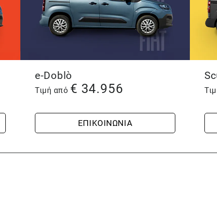
e-Doblò
Sc
€
34.956
Τιμή από
Τι
ΕΠΙΚΟΙΝΩΝΙΑ