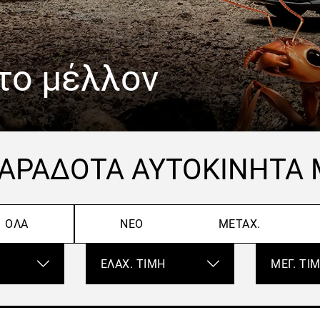
το μέλλον
ΠΑΡΆΔΟΤΑ ΑΥΤΟΚΊΝΗΤΆ
ΌΛΑ
ΝΈΟ
ΜΕΤΑΧ.
Ελάχ. Τιμή
Μέγ. Τιμή