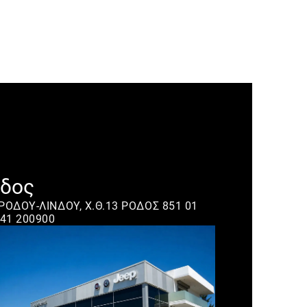
δος
 ΡΟΔΟΥ-ΛΙΝΔΟΥ, Χ.Θ.13 ΡΟΔΟΣ 851 01
41 200900