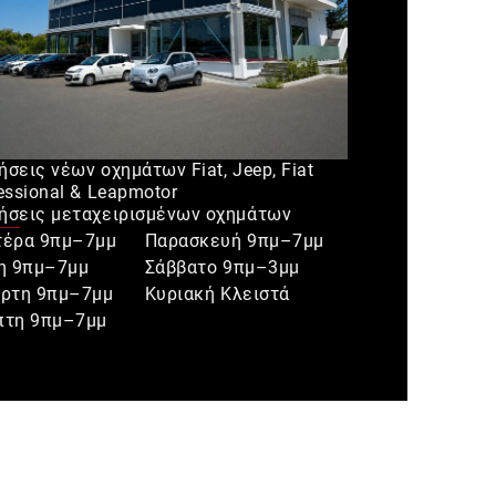
σεις νέων οχημάτων Fiat, Jeep, Fiat
essional & Leapmotor
σεις μεταχειρισμένων οχημάτων
τέρα 9πμ–7μμ
Παρασκευή 9πμ–7μμ
η 9πμ–7μμ
Σάββατο 9πμ–3μμ
άρτη 9πμ–7μμ
Κυριακή Κλειστά
πτη 9πμ–7μμ