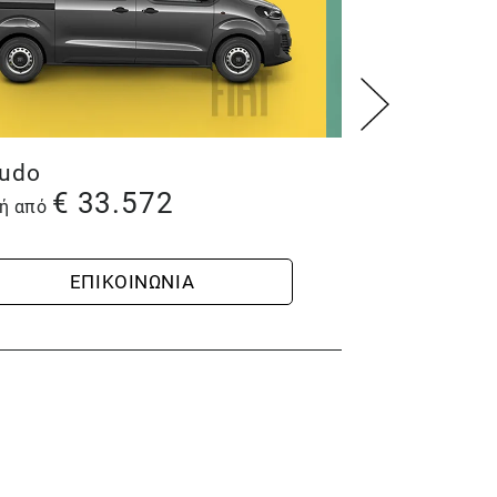
udo
e-Scudo
€
33.572
€
44
μή από
Τιμή από
ΕΠΙΚΟΙΝΩΝΙΑ
ΕΠΙ