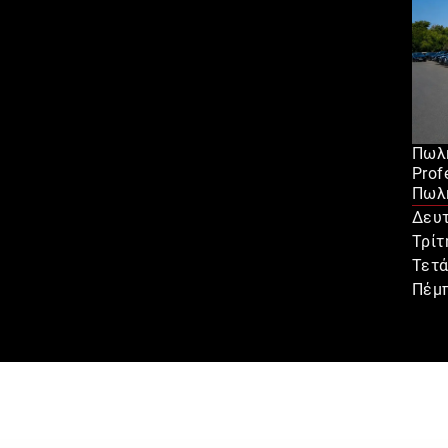
Πωλή
Prof
Πωλή
Δευ
Τρίτ
Τετ
Πέμ