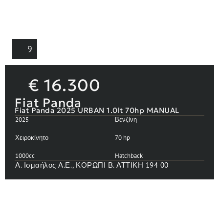
9
€
16.300
Fiat Panda
Fiat Panda 2025 URBAN 1.0lt 70hp MANUAL
2025
Βενζίνη
Χειροκίνητο
70 hp
1000cc
Hatchback
Α. Ισμαήλος Α.Ε., ΚΟΡΩΠΙ Β. ΑΤΤΙΚΗ 194 00