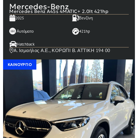
Mercedes-Benz
Mercedes Benz A45s 4MATIC+ 2.0lt 421hp
2025
Βενζίνη
Αυτόματο
421hp
Hatchback
Α. Ισμαήλος Α.Ε., ΚΟΡΩΠΙ Β. ΑΤΤΙΚΗ 194 00
ΚΑΙΝΟΎΡΓΙΟ