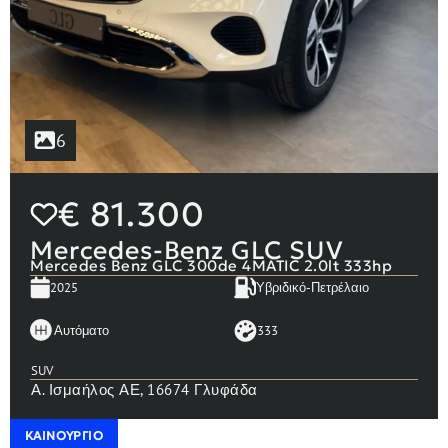
6
€
81.300
Mercedes-Benz GLC SUV
Mercedes Benz GLC 300de 4MATIC 2.0lt 333hp
2025
Υβριδικό-Πετρέλαιο
Αυτόματο
333
SUV
Α. Ισμαήλος ΑΕ, 16674 Γλυφάδα
ΚΑΙΝΟΎΡΓΙΟ