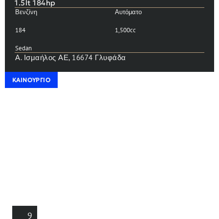
1.5lt 184hp
Βενζίνη
Αυτόματο
184
1,500cc
Sedan
Α. Ισμαήλος ΑΕ, 16674 Γλυφάδα
ΚΑΙΝΟΎΡΓΙΟ
9