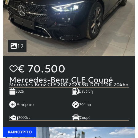
12
€
70.500
Mercedes-Benz CLE Coupé
Mercedes-Benz CLE 200 2025 9G-DCT 2.0lt 204hp
2025
Βενζίνη
Αυτόματο
204 hp
2000cc
Coupé
ΚΑΙΝΟΎΡΓΙΟ