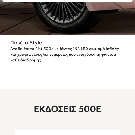
Previous
N
Πακέτο Style
Αναδείξτε το Fiat 500e με ζάντες 16’’, LED φωτισμό Infinity
και χρωμιωμένες λεπτομέρειες που ενισχύουν τη φινέτσα
κάθε διαδρομής.
ΕΚΔΌΣΕΙΣ 500E