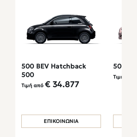
500 BEV Hatchback
500 BE
500
Τιμή από
€
34.877
Τιμή από
ΕΠΙΚΟΙΝΩΝΊΑ