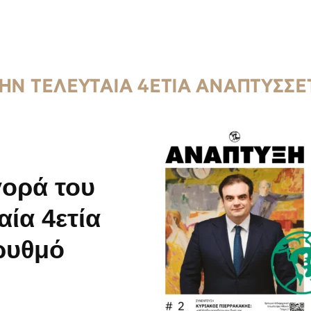
ΗΝ ΤΕΛΕΥΤΑΊΑ 4ΕΤΊΑ ΑΝΑΠΤΎΣΣ
γορά του
αία 4ετία
ρυθμό