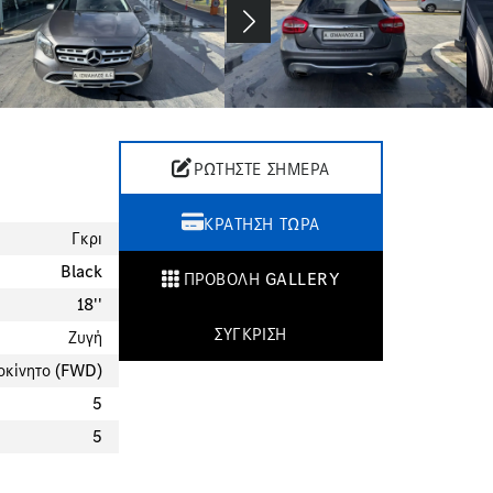
Next
ΡΩΤΉΣΤΕ ΣΉΜΕΡΑ
ΚΡΆΤΗΣΗ ΤΏΡΑ
Γκρι
Black
ΠΡΟΒΟΛΉ GALLERY
18''
ΣΎΓΚΡΙΣΗ
Ζυγή
οκίνητο (FWD)
5
5