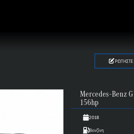
6lt 156hp
ΡΩΤΉΣΤΕ
Mercedes-Benz GL
156hp
2018
Βενζίνη