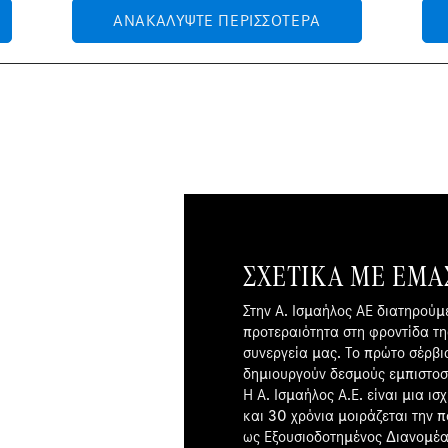
ΑΝΑΚΑΛΎΨΤΕ ΠΕΡΙΣΣΌΤΕΡΑ
ΣΧΕΤΙΚΆ ΜΕ ΕΜΆ
Στην Α. Ισμαήλος ΑΕ διατηρούμε
προτεραιότητα στη φροντίδα τ
συνεργεία μας. Το πρώτο σέρβι
δημιουργούν δεσμούς εμπιστοσ
Η Α. Ισμαήλος Α.Ε. είναι μια ι
και 30 χρόνια μοιράζεται την 
ως Εξουσιοδοτημένος Διανομέα