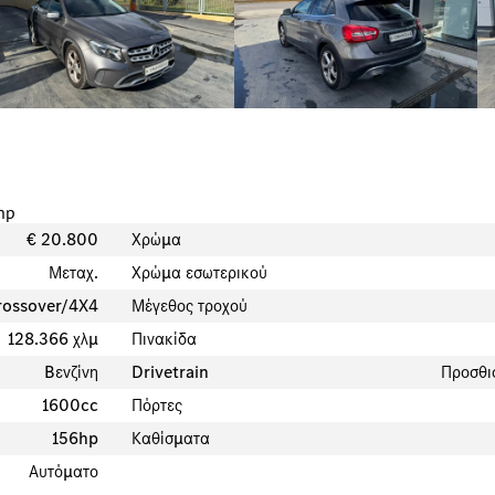
hp
€
20.800
Χρώμα
Μεταχ.
Χρώμα εσωτερικού
ossover/4X4
Μέγεθος τροχού
128.366 χλμ
Πινακίδα
Bενζίνη
Drivetrain
Προσθι
1600cc
Πόρτες
156hp
Καθίσματα
Αυτόματο