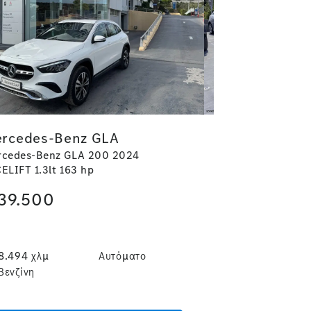
rcedes-Benz GLA
Mercedes-B
rcedes-Benz GLA 200 2024
Mercedes-Benz 
ELIFT 1.3lt 163 hp
DCT 1.3lt 163hp
39.500
€
28.000
8.494 χλμ
Αυτόματο
2021
Βενζίνη
Αυτόματο