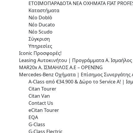
ΕΤΟΙΜΟΠΑΡΑΔΟΤΑ ΝΕΑ ΟΧΗΜΑΤΑ FIAT PROFE
Καταστήματα
Νέο Doblò
Νέο Ducato
Νέο Scudo
Σύγκριση
Υπηρεσίες
Iconic Προσφορές!
Leasing Αυτοκινήτου | Προγράμματα A. Ισμαήλος 
MAR20x Α. ΙΣΜΑΗΛΟΣ Α.Ε – OPENING
Mercedes-Benz Οχήματα | Επίσημος Συνεργάτης A
A-Class από €34.900 & Δώρο το Service A! | Ι
Citan Tourer
Citan Van
Contact Us
eCitan Tourer
EQA
G-Class
G-Class Electric