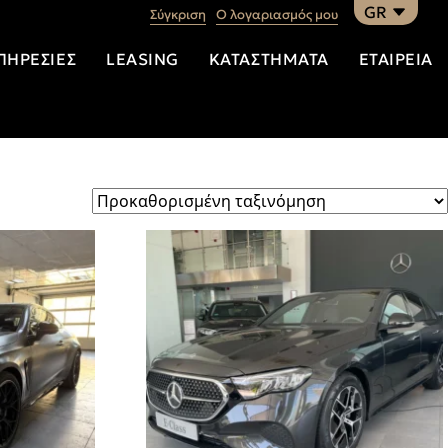
GR
Σύγκριση
Ο λογαριασμός μου
ΠΗΡΕΣΊΕΣ
LEASING
ΚΑΤΑΣΤΉΜΑΤΑ
ΕΤΑΙΡΕΊΑ